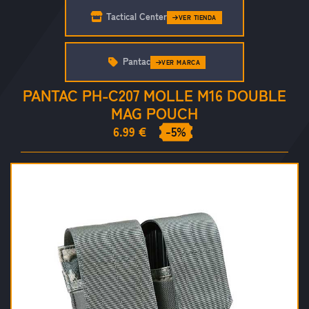
Tactical Center
VER TIENDA
Pantac
VER MARCA
PANTAC PH-C207 MOLLE M16 DOUBLE
MAG POUCH
6.99 €
-5%