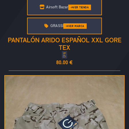
Airsoft Bazar
VER TIENDA
GRASSI
VER MARCA
PANTALÓN ARIDO ESPAÑOL XXL GORE
TEX
80.00 €