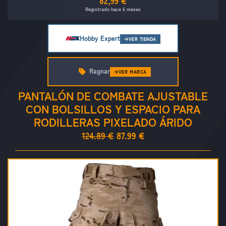
82,99 €
Registrado hace 6 meses
Hobby Expert
VER TIENDA
Ragnar
VER MARCA
PANTALÓN DE COMBATE AJUSTABLE
CON BOLSILLOS Y ESPACIO PARA
RODILLERAS PIXELADO ÁRIDO
124.89 €
87.99 €