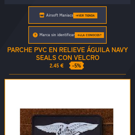
Airsoft Maniacs
VER TIENDA
Marca sin identificar
¿LA CONOCES?
PARCHE PVC EN RELIEVE ÁGUILA NAVY
SEALS CON VELCRO
2.45 €
-5%