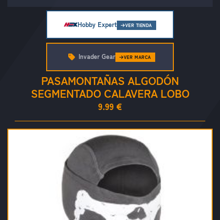
Hobby Expert
VER TIENDA
Invader Gear
VER MARCA
PASAMONTAÑAS ALGODÓN
SEGMENTADO CALAVERA LOBO
9.99 €