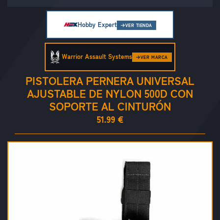
Hobby Expert
VER TIENDA
Warrior Assault Systems
VER MARCA
PISTOLERA PERNERA UNIVERSAL
AJUSTABLE DE NYLON 500D CON
SOPORTE AL CINTURÓN
51.99 €