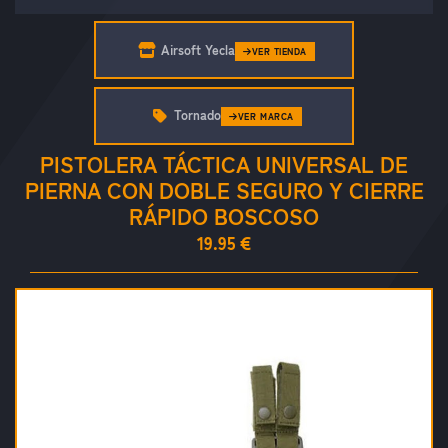
Airsoft Yecla
VER TIENDA
Tornado
VER MARCA
PISTOLERA TÁCTICA UNIVERSAL DE
PIERNA CON DOBLE SEGURO Y CIERRE
RÁPIDO BOSCOSO
19.95 €