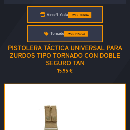
Airsoft Yecla
VER TIENDA
Tornado
VER MARCA
PISTOLERA TÁCTICA UNIVERSAL PARA
ZURDOS TIPO TORNADO CON DOBLE
SEGURO TAN
15.95 €