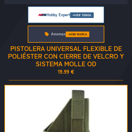
Hobby Expert
VER TIENDA
Amomax
VER MARCA
PISTOLERA UNIVERSAL FLEXIBLE DE
POLIÉSTER CON CIERRE DE VELCRO Y
SISTEMA MOLLE OD
19.99 €