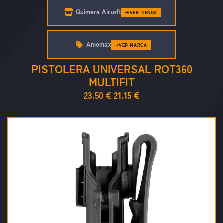
Quimera Airsoft
VER TIENDA
Amomax
VER MARCA
PISTOLERA UNIVERSAL ROT360
MULTIFIT
23.50 €
21.15 €