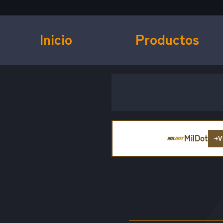
Inicio
Productos
MilDot
V