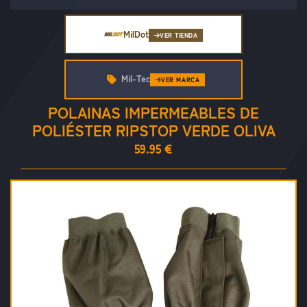
MilDot
VER TIENDA
Mil-Tec
VER MARCA
POLAINAS IMPERMEABLES DE
POLIÉSTER RIPSTOP VERDE OLIVA
59.95 €