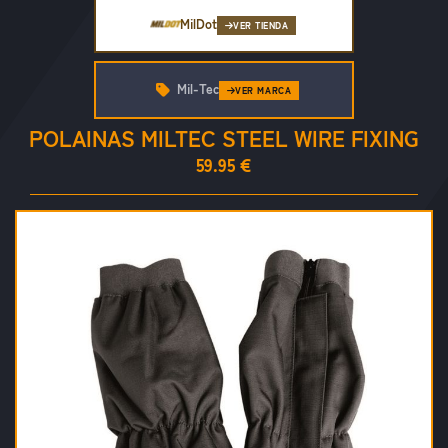
MilDot
VER TIENDA
Mil-Tec
VER MARCA
POLAINAS MILTEC STEEL WIRE FIXING
59.95 €