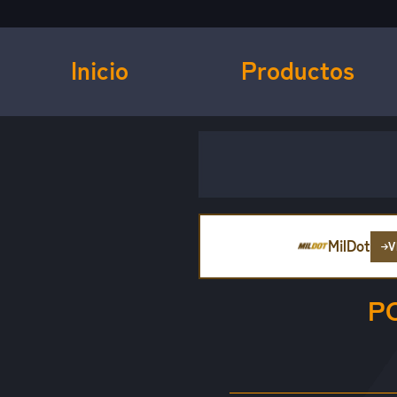
Inicio
Productos
MilDot
V
P