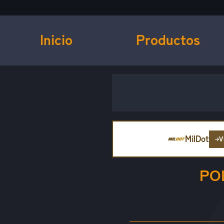
Inicio
Productos
MilDot
V
PO