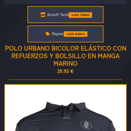
Airsoft Yecla
VER TIENDA
Ragnar
VER MARCA
POLO URBANO BICOLOR ELÁSTICO CON
REFUERZOS Y BOLSILLO EN MANGA
MARINO
29.95 €