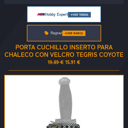
Hobby Expert
VER TIENDA
Ragnar
VER MARCA
PORTA CUCHILLO INSERTO PARA
CHALECO CON VELCRO TEGRIS COYOTE
19.89 €
15.91 €