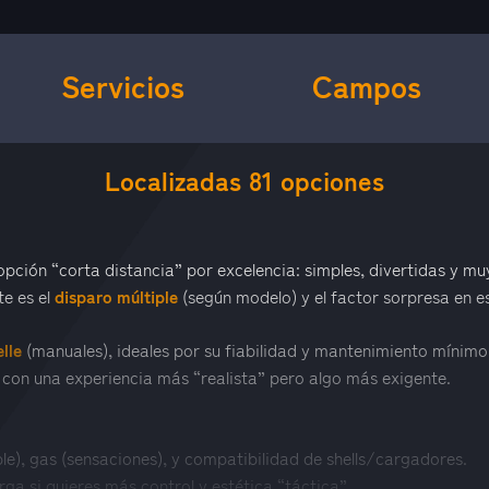
Servicios
Campos
Localizadas
81
opciones
opción “corta distancia” por excelencia: simples, divertidas y muy
disparo múltiple
te es el
(según modelo) y el factor sorpresa en e
lle
(manuales), ideales por su fiabilidad y mantenimiento mínim
 con una experiencia más “realista” pero algo más exigente.
ple), gas (sensaciones), y compatibilidad de shells/cargadores.
rga si quieres más control y estética “táctica”.