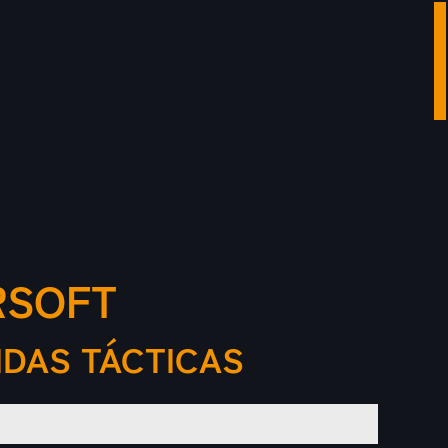
RSOFT
DAS TÁCTICAS