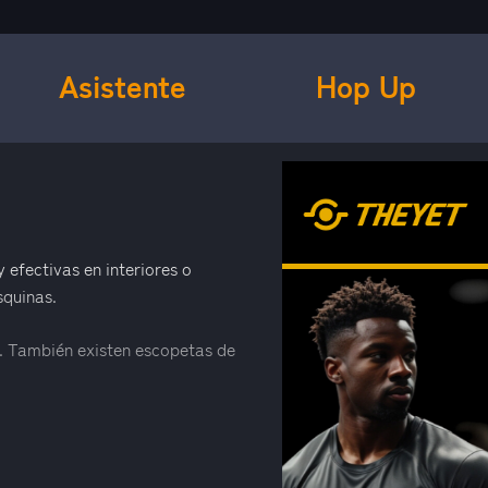
Asistente
Hop Up
 efectivas en interiores o
squinas.
o. También existen escopetas de