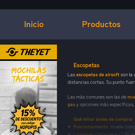
Inicio
Productos
ESCOPETAS DE MUELLE AIRSOFT
Escopetas
escopetas de airsoft
Las
son la 
distancias cortas. Su punto fuer
mue
Las más comunes son las de
gas
y opciones más específicas,
Qué mirar antes de comprar
Funcionamiento
: muelle (sim
Longitud
: corta para CQB, la