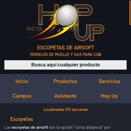
ESCOPETAS DE AIRSOFT
MODELOS DE MUELLE Y GAS PARA CQB
Buscar productos
Inicio
Servicios
Productos
Campos
Asistente
Hop Up
ESCOPETAS DE AIRSOFT
Localizadas
212
opciones
Escopetas
escopetas de airsoft
Las
son la opción “corta distancia” por