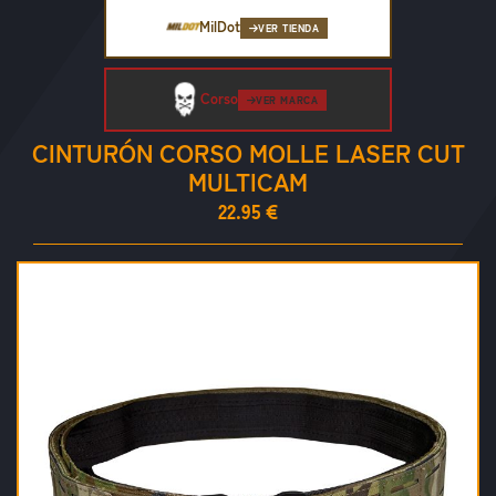
MilDot
VER TIENDA
Corso
VER MARCA
CINTURÓN CORSO MOLLE LASER CUT
MULTICAM
22.95 €