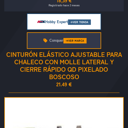
18,39 €
Registrado hace 2 meses
Hobby Expert
VER TIENDA
Conquer
VER MARCA
CINTURÓN ELÁSTICO AJUSTABLE PARA
CHALECO CON MOLLE LATERAL Y
CIERRE RÁPIDO QD PIXELADO
BOSCOSO
21.49 €