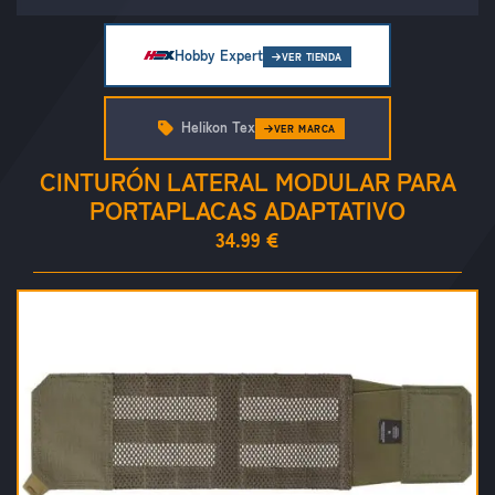
Hobby Expert
VER TIENDA
Helikon Tex
VER MARCA
CINTURÓN LATERAL MODULAR PARA
PORTAPLACAS ADAPTATIVO
34.99 €