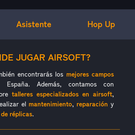
Asistente
Hop Up
DE JUGAR AIRSOFT?
mbién encontrarás los
mejores campos
España. Además, contamos con
obre
talleres especializados en airsoft
,
ealizar el
mantenimiento
,
reparación
y
 de réplicas
.