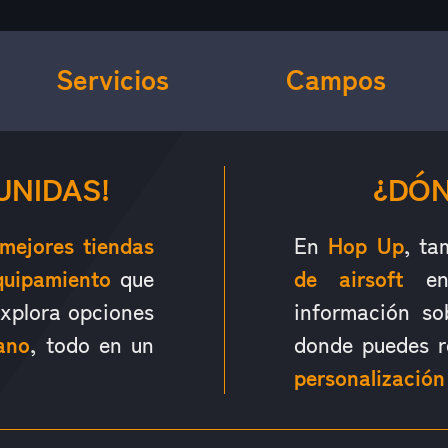
Servicios
Campos
UNIDAS!
¿DÓN
mejores tiendas
En
Hop Up
, ta
quipamiento
que
de airsoft
en 
Explora opciones
información s
ano
, todo en un
donde puedes r
personalización