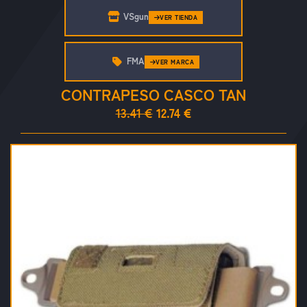
VSgun
VER TIENDA
FMA
VER MARCA
CONTRAPESO CASCO TAN
13.41 €
12.74 €