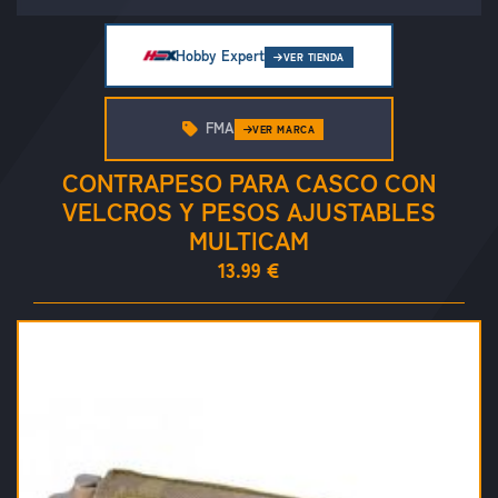
Hobby Expert
VER TIENDA
FMA
VER MARCA
CONTRAPESO PARA CASCO CON
VELCROS Y PESOS AJUSTABLES
MULTICAM
13.99 €