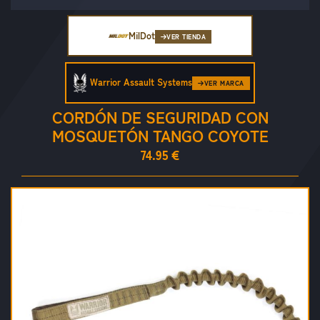
MilDot
VER TIENDA
Warrior Assault Systems
VER MARCA
CORDÓN DE SEGURIDAD CON
MOSQUETÓN TANGO COYOTE
74.95 €