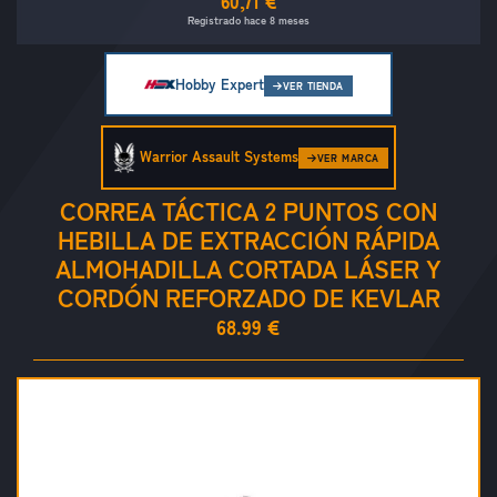
60,71 €
Registrado hace 8 meses
Hobby Expert
VER TIENDA
Warrior Assault Systems
VER MARCA
CORREA TÁCTICA 2 PUNTOS CON
HEBILLA DE EXTRACCIÓN RÁPIDA
ALMOHADILLA CORTADA LÁSER Y
CORDÓN REFORZADO DE KEVLAR
68.99 €