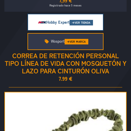
7,99 €
Registrado hace 5 meses
Hobby Expert
VER TIENDA
Wosport
VER MARCA
CORREA DE RETENCIÓN PERSONAL
TIPO LÍNEA DE VIDA CON MOSQUETÓN Y
LAZO PARA CINTURÓN OLIVA
7.99 €