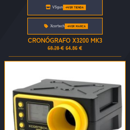
VSgun
VER TIENDA
Xcortech
VER MARCA
CRONÓGRAFO X3200 MK3
68.28 €
64.86 €