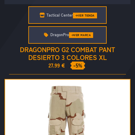
Tactical Center
VER TIENDA
DragonPro
VER MARCA
DRAGONPRO G2 COMBAT PANT
DESIERTO 3 COLORES XL
27.99 €
-5%