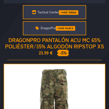
Tactical Center
VER TIENDA
DragonPro
VER MARCA
DRAGONPRO PANTALÓN ACU MC 65%
POLIÉSTER/35% ALGODÓN RIPSTOP XS
23.99 €
-5%