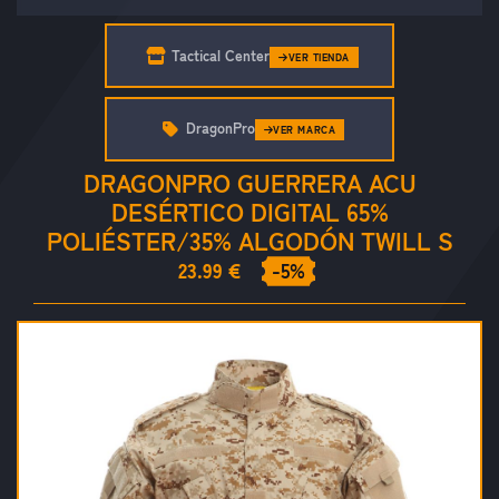
Tactical Center
VER TIENDA
DragonPro
VER MARCA
DRAGONPRO GUERRERA ACU
DESÉRTICO DIGITAL 65%
POLIÉSTER/35% ALGODÓN TWILL S
23.99 €
-5%