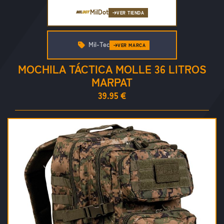
MilDot
VER TIENDA
Mil-Tec
VER MARCA
MOCHILA TÁCTICA MOLLE 36 LITROS
MARPAT
39.95 €