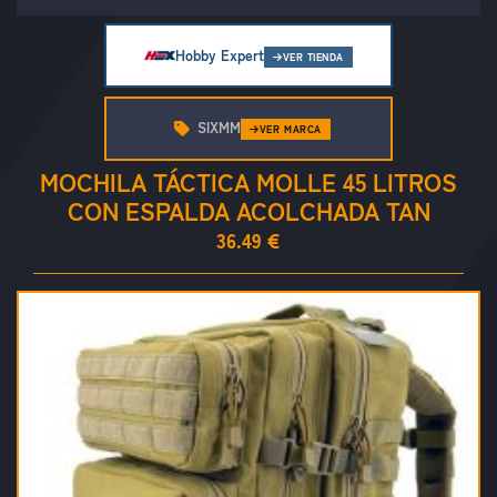
Hobby Expert
VER TIENDA
SIXMM
VER MARCA
MOCHILA TÁCTICA MOLLE 45 LITROS
CON ESPALDA ACOLCHADA TAN
36.49 €