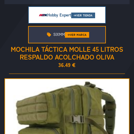
Hobby Expert
VER TIENDA
SIXMM
VER MARCA
MOCHILA TÁCTICA MOLLE 45 LITROS
RESPALDO ACOLCHADO OLIVA
36.49 €