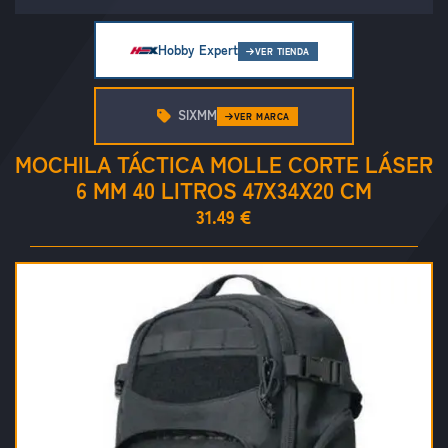
Hobby Expert
VER TIENDA
SIXMM
VER MARCA
MOCHILA TÁCTICA MOLLE CORTE LÁSER
6 MM 40 LITROS 47X34X20 CM
31.49 €