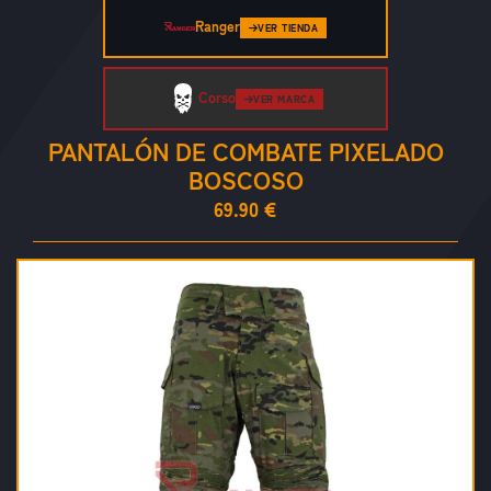
Ranger
VER TIENDA
Corso
VER MARCA
PANTALÓN DE COMBATE PIXELADO
BOSCOSO
69.90 €