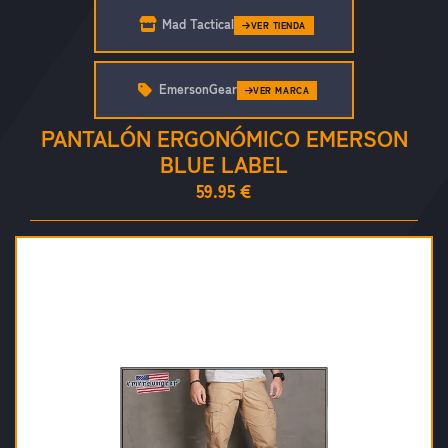
Mad Tactical
VER TIENDA
EmersonGear
VER MARCA
PANTALÓN ERGONÓMICO EMERSON
BLUE LABEL
59.95 €