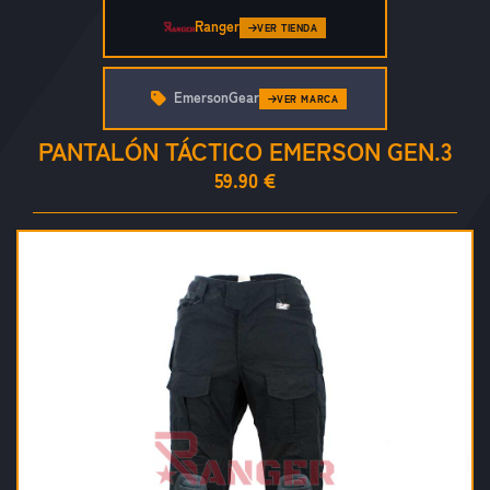
Ranger
VER TIENDA
EmersonGear
VER MARCA
PANTALÓN TÁCTICO EMERSON GEN.3
59.90 €