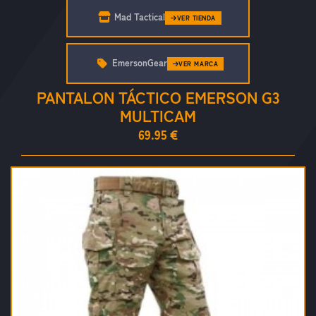
Mad Tactical
VER TIENDA
EmersonGear
VER MARCA
PANTALON TÁCTICO EMERSON G3
MULTICAM
69.95 €