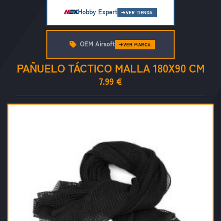
Hobby Expert
VER TIENDA
OEM Airsoft
VER MARCA
PAÑUELO TÁCTICO MALLA 180X90 CM
7.99 €