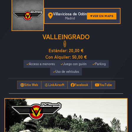
Villaviciosa de Odón
VER EN MAPS
Madrid
VALLEINGRADO
Estándar:
20,00 €
Con Alquiler:
50,00 €
Acceso a menores
Juego con guión
Parking
Uso de vehículos
Sitio Web
LinkAirsoft
Facebook
YouTube