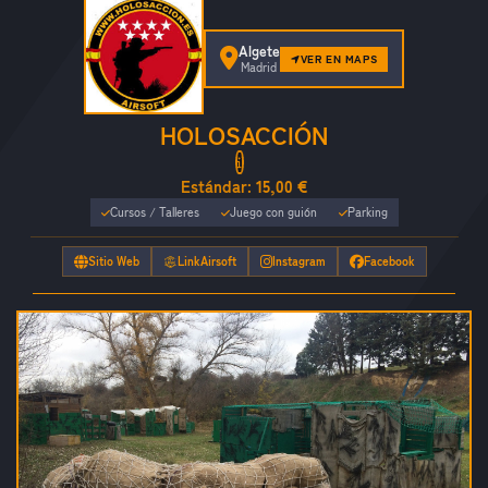
Algete
VER EN MAPS
Madrid
HOLOSACCIÓN
Estándar:
15,00 €
Cursos / Talleres
Juego con guión
Parking
Sitio Web
LinkAirsoft
Instagram
Facebook