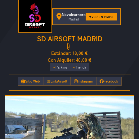
Navalcarnero
VER EN MAPS
Madrid
SD AIRSOFT MADRID
Estándar:
18,00 €
Con Alquiler:
40,00 €
Parking
Tienda
Sitio Web
LinkAirsoft
Instagram
Facebook