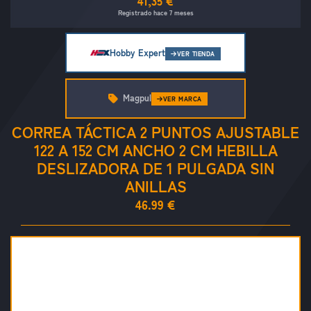
41,35 €
Registrado hace 7 meses
Hobby Expert
VER TIENDA
Magpul
VER MARCA
CORREA TÁCTICA 2 PUNTOS AJUSTABLE
122 A 152 CM ANCHO 2 CM HEBILLA
DESLIZADORA DE 1 PULGADA SIN
ANILLAS
46.99 €