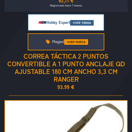
82,71 €
Registrado hace 7 meses
Hobby Expert
VER TIENDA
Magpul
VER MARCA
CORREA TÁCTICA 2 PUNTOS
CONVERTIBLE A 1 PUNTO ANCLAJE QD
AJUSTABLE 180 CM ANCHO 3,3 CM
RANGER
93.99 €