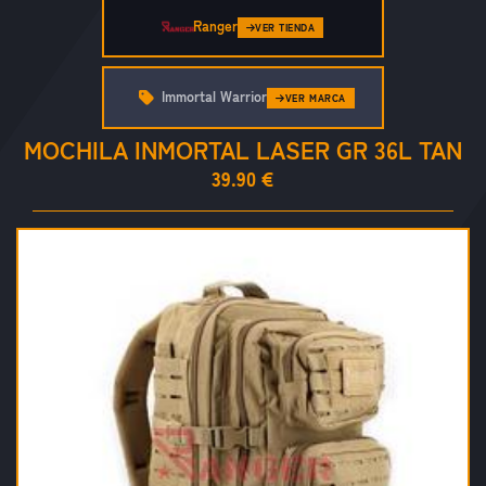
Ranger
VER TIENDA
Immortal Warrior
VER MARCA
MOCHILA INMORTAL LASER GR 36L TAN
39.90 €