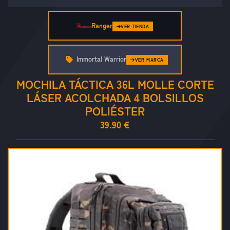
Ranger
VER TIENDA
Immortal Warrior
VER MARCA
MOCHILA TÁCTICA 36L MOLLE CORTE
LÁSER ACOLCHADA 4 BOLSILLOS
POLIÉSTER
39.90 €