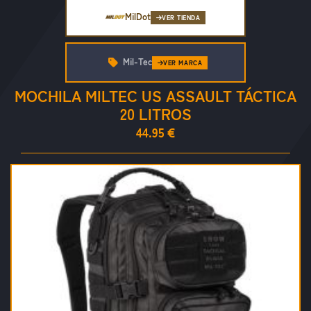
MilDot
VER TIENDA
Mil-Tec
VER MARCA
MOCHILA MILTEC US ASSAULT TÁCTICA
20 LITROS
44.95 €