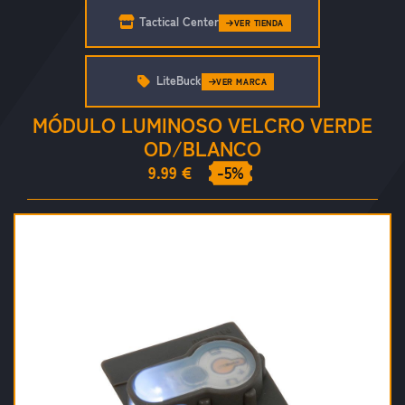
Tactical Center
VER TIENDA
LiteBuck
VER MARCA
MÓDULO LUMINOSO VELCRO VERDE
OD/BLANCO
9.99 €
-5%